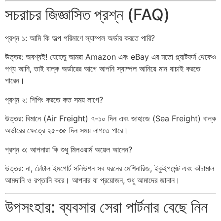
সচরাচর জিজ্ঞাসিত প্রশ্ন (FAQ)
প্রশ্ন ১: আমি কি অল্প পরিমাণে স্যাম্পল অর্ডার করতে পারি?
উত্তর: অবশ্যই! যেহেতু আমরা Amazon এবং eBay এর মতো প্ল্যাটফর্ম থেকেও
পণ্য আনি, তাই বাল্ক অর্ডারের আগে আপনি স্যাম্পল আনিয়ে মান যাচাই করতে
পারেন।
প্রশ্ন ২: শিপিং করতে কত সময় লাগে?
উত্তর: বিমানে (Air Freight) ৭-১০ দিন এবং জাহাজে (Sea Freight) বাল্ক
অর্ডারের ক্ষেত্রে ২৫-৩৫ দিন সময় লাগতে পারে।
প্রশ্ন ৩: আপনারা কি শুধু মিলওয়ার্ম অয়েল আনেন?
উত্তর: না, টোটাল ইমপোর্ট সলিউশন সব ধরনের মেশিনারিজ, ইকুইপমেন্ট এবং কাঁচামাল
আমদানি ও রপ্তানি করে। আপনার যা প্রয়োজন, শুধু আমাদের জানান।
উপসংহার: ব্যবসার সেরা পার্টনার বেছে নিন