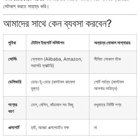
সেটআপ করতে সাহায্য করি।
আমাদের সাথে কেন ব্যবসা করবেন?
সুবিধা
টোটাল ইমপোর্ট সলিউশন
অন্যান্য লোকাল সাপ্লায়ার
সোর্সিং
গ্লোবাল (Alibaba, Amazon,
সীমিত লোকাল স্টক
সরাসরি ফ্যাক্টরি)
ডেলিভারি
ডোর-টু-ডোর (কাস্টমস ঝামেলা
পোর্ট পর্যন্ত (কাস্টমস
মুক্ত)
আপনার দায়িত্ব)
পণ্যের
তেল, মেশিন, কাঁচামাল সব কিছু
শুধুমাত্র নির্দিষ্ট পণ্য
ধরণ
এক্সপোর্ট
হ্যাঁ, আমরা এক্সপোর্টেও দক্ষ
না