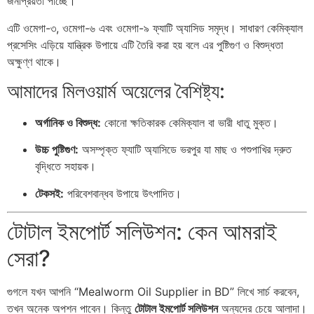
জনপ্রিয়তা পাচ্ছে।
এটি ওমেগা-৩, ওমেগা-৬ এবং ওমেগা-৯ ফ্যাটি অ্যাসিড সমৃদ্ধ। সাধারণ কেমিক্যাল
প্রসেসিং এড়িয়ে যান্ত্রিক উপায়ে এটি তৈরি করা হয় বলে এর পুষ্টিগুণ ও বিশুদ্ধতা
অক্ষুণ্ণ থাকে।
আমাদের মিলওয়ার্ম অয়েলের বৈশিষ্ট্য:
অর্গানিক ও বিশুদ্ধ:
কোনো ক্ষতিকারক কেমিক্যাল বা ভারী ধাতু মুক্ত।
উচ্চ পুষ্টিগুণ:
অসম্পৃক্ত ফ্যাটি অ্যাসিডে ভরপুর যা মাছ ও পশুপাখির দ্রুত
বৃদ্ধিতে সহায়ক।
টেকসই:
পরিবেশবান্ধব উপায়ে উৎপাদিত।
টোটাল ইমপোর্ট সলিউশন: কেন আমরাই
সেরা?
গুগলে যখন আপনি “Mealworm Oil Supplier in BD” লিখে সার্চ করবেন,
তখন অনেক অপশন পাবেন। কিন্তু
টোটাল ইমপোর্ট সলিউশন
অন্যদের চেয়ে আলাদা।