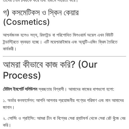
তাদের লোম চকচকে করে এবং হজমে সহায়তা করে।
গ) কসমেটিকস ও স্কিন কেয়ার
(Cosmetics)
আশ্চর্যজনক হলেও সত্য, রিফাইন্ড বা পরিশোধিত মিলওয়ার্ম অয়েল এখন বিউটি
ইন্ডাস্ট্রিতে ব্যবহৃত হচ্ছে। এটি ময়েশ্চারাইজার এবং অ্যান্টি-এজিং ক্রিম তৈরিতে
কার্যকরী।
আমরা কীভাবে কাজ করি? (Our
Process)
টোটাল ইমপোর্ট সলিউশন
স্বচ্ছতায় বিশ্বাসী। আমাদের কাজের ধাপগুলো হলো:
১. অর্ডার কনফার্মেশন: আপনি আপনার প্রয়োজনীয় পণ্যের পরিমাণ এবং মান আমাদের
জানান।
২. সোর্সিং ও প্রাইসিং: আমরা চীন বা বিশ্বের সেরা প্ল্যাটফর্ম থেকে সেরা রেট খুঁজে বের
করি।