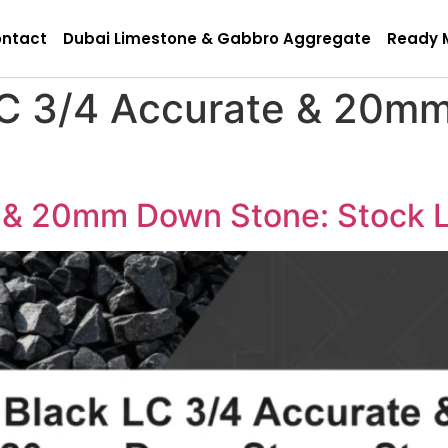
ntact
Dubai Limestone & Gabbro Aggregate
Ready 
LC 3/4 Accurate & 20m
e & 20mm Down Stone: Stock 