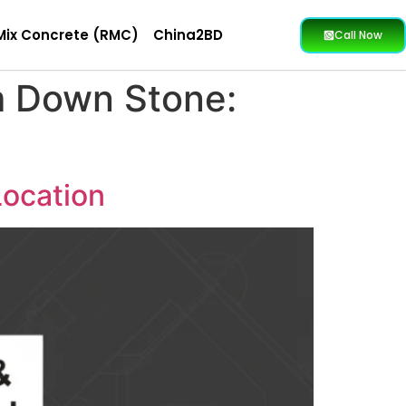
Mix Concrete (RMC)
China2BD
Call Now
m Down Stone:
Location