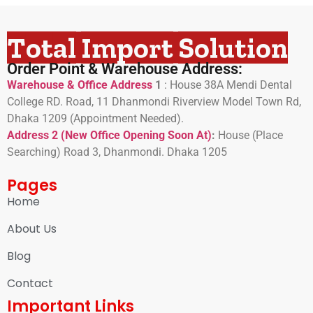
Total Import Solution
Order Point & Warehouse Address:
Warehouse & Office Address
1
:
House 38A Mendi Dental
College RD. Road, 11 Dhanmondi Riverview Model Town Rd,
Dhaka 1209 (Appointment Needed).
Address 2 (New Office Opening Soon At)
:
H
ouse (Place
Searching) Road 3, Dhanmondi. Dhaka 1205
Pages
Home
About Us
Blog
Contact
Important Links